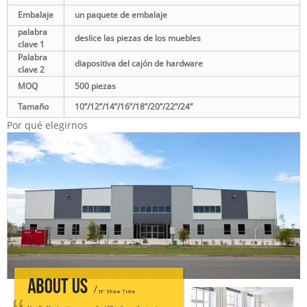
Embalaje
un paquete de embalaje
palabra
deslice las piezas de los muebles
clave 1
Palabra
diapositiva del cajón de hardware
clave 2
MOQ
500 piezas
Tamaño
10”/12”/14”/16”/18”/20”/22”/24”
Por qué elegirnos