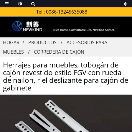
Tel :
0086-13245635088
HOGAR
PRODUCTOS
ACCESORIOS PARA
MUEBLES
CORREDERA DE CAJÓN
Herrajes para muebles, tobogán de
cajón revestido estilo FGV con rueda
de nailon, riel deslizante para cajón de
gabinete