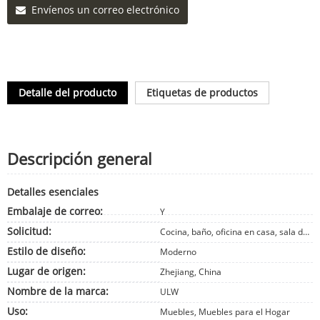
Envíenos un correo electrónico
Detalle del producto
Etiquetas de productos
Descripción general
Detalles esenciales
Embalaje de correo:
Y
Solicitud:
Cocina, baño, oficina en casa, sala de estar, dormitorio, comedor, bebés y niños, exterior, hotel, apartamento, edificio de oficinas, hospital, escuela, centro comercial, recintos deportivos, instalaciones de ocio, supermercado, almacén, taller, parque, granja, patio , Almacenamiento y armario, Exterior, Bodega, Entrada, Vestíbulo, Home Bar, Escalera, Sótano, Garaje y cobertizo, Gimnasio, Lavandería, Otro, Cocina, Baño, Oficina en casa, Sala de estar, Dormitorio, Hotel
Estilo de diseño:
Moderno
Lugar de origen:
Zhejiang, China
Nombre de la marca:
ULW
Uso:
Muebles, Muebles para el Hogar