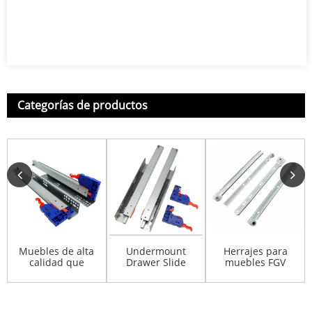
Categorías de productos
Muebles de alta
Undermount
Herrajes para
calidad que
Drawer Slide
muebles FGV
amortiguan el
muebles
Tipo Soft Closing
amortiguador de
hardware bola...
Underm...
acero...