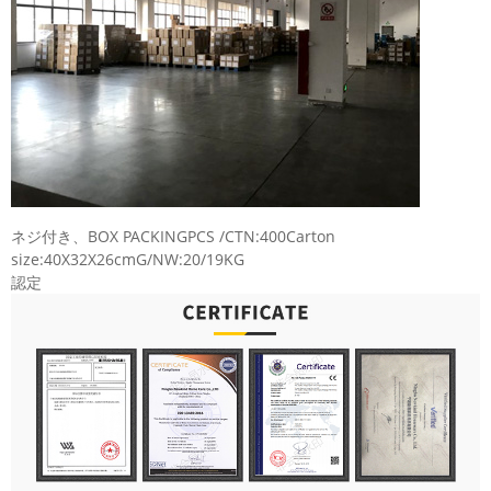
ネジ付き、BOX PACKINGPCS /CTN:400Carton
size:40X32X26cmG/NW:20/19KG
認定