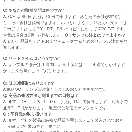
Q: あなたの取引期間は何ですか?
A:
O/A は 30 日または 60 日で承ります。あなたの会社が本物な
ら、その会社は信頼できます。いつものように、私たちの支払いは
デポジットとして 30% T/T、B/L のコピーに対して 70% T/T です。
大量の場合は割引を提供します。
Q：サンプル注文はできますか？
A:
はい、品質をテストおよびチェックするためのサンプル注文を歓
迎します。
Q: リードタイムはどうですか?
A:
サンプルの場合は 1 週間、大量生産には 1 ～ 4 週間かかります
が、注文数量によって異なります。
Q: MOQ制限はありますか?
A:
低MOQ、サンプル注文として100pcが利用可能です。
Q:
商品の発送方法と到着までの日数は？
A:
通常、DHL、UPS、FedEx、または TNT で発送します。到着まで
通常3～7日かかります。航空便と船便もオプションです。
Q：不良品の取り扱いは？
A:
まず、当社の製品は厳格な品質管理システムで製造されており、
不良率は 2% 未満です。第二に、