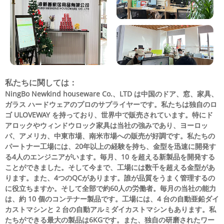
私たちに関しては：
NingBo Newkind houseware Co.、LTD は中国のドア、窓、家具、
ガラス ハードウェアのプロのサプライヤーです。私たちは独自のロ
ゴ ULOVEWAY を持っており、世界中で販売されています。特にド
アロックやウィンドウロック家具は当社の強みであり、ヨーロッ
パ、アメリカ、中東市場、南米市場への販売が好調です。私たちの
パートナー工場には、20年以上の経験を持ち、金型を迅速に開発す
る4人のエンジニアがいます。毎月、10 を超える新製品を開発する
ことができました。そして今まで、工場には数千を超える金型があ
ります。また、4つのQCがあります。誰が品質をうまく管理するの
に役立ちますか。そして全部で約60人の労働者。毎月の当社の能力
は、約 10 個のコンテナー製品です。工場には、4 台の自動亜鉛ダイ
カストマシンと 2 台の自動アルミダイカストマシンもあります。私
たちができる最大の製品は6KGです。また、独自の研磨されたワー