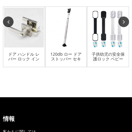
ドア ハンドル レ
120db ロー ドア
子供幼児の安全保
バー ロック イン
ストッパー セキ
護ロック ベビー
テリア ドア ロッ
ュリティ バーを
プルーフ...
ク付き
引き戸
情報
私たちに関しては