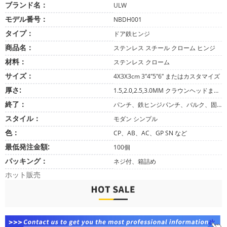
ブランド名：
ULW
モデル番号：
NBDH001
タイプ：
ドア鉄ヒンジ
商品名：
ステンレス スチール クローム ヒンジ
材料：
ステンレス クローム
サイズ：
4X3X3cm 3″4″5″6″ またはカスタマイズ
厚さ:
1.5,2.0,2.5,3.0MM クラウンヘッドまたはバットヘッド付き
終了：
パンチ、鉄ヒンジパンチ、バルク、固定
スタイル：
モダン シンプル
色：
CP、AB、AC、GP SN など
最低発注金額:
100個
パッキング：
ネジ付、箱詰め
ホット販売