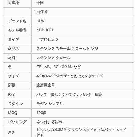
原産地
中国
浙江省
ブランド名
ULW
モデル番号
NBDH001
タイプ
ドア鉄ヒンジ
商品名
ステンレス スチール クローム ヒンジ
材料
ステンレス クローム
色
CP、AB、AC、GP SN など
サイズ
4X3X3cm 3″4″5″6″ またはカスタマイズ
応用
家庭用家具
終了
パンチ、鉄ヒンジパンチ、バルク、固定
スタイル
モダン シンプル
MOQ
100個
パッキング
ネジ付、箱詰め
1.5,2.0,2.5,3.0MM クラウンヘッドまたはバットヘッド
厚さ
付き