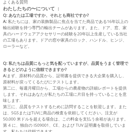
よくある質問
わたしたちの〜について ：
Q: あなたは工場ですか、それとも商社ですか?
A:
私たちには、家の装飾製品に焦点を当てた商品である16年以上の
輸出経験を持つ専門の輸出チームがあります。また、ドア、窓、家
具のハードウェアアクセサリーの経験を20年以上生産している当社
の工場もあります。ドアの窓や家具のロック、ハンドル、ヒンジ、
ローラーなど。
Q: 私たちは品質にもっと気を配っていますが、品質をうまく管理で
きるとどのように信頼できますか?
A:
まず、原材料の品質から、証明書を提供できる大企業を購入し、
原材料が戻ってくるたびにテストします。
第二に、毎週月曜日から、工場からの農産物の詳細レポートを提供
します。それはあなたが私たちの工場に片目を持っていることを意
味します.
第三に、品質をテストするために訪問することを歓迎します。また
は、SGSまたはTUVに商品の検査を依頼してください。注文が
50,000 米ドルを超える場合は、この料金を支払う余裕があります。
第 4 に、独自の IS09001、CE、および TUV 証明書を取得していま
す。私たちは信頼できます。