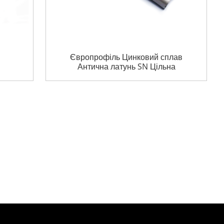
Європрофіль Цинковий сплав
Антична латунь SN Цільна
р
латунь Циліндр Врізний
й
циліндр замка