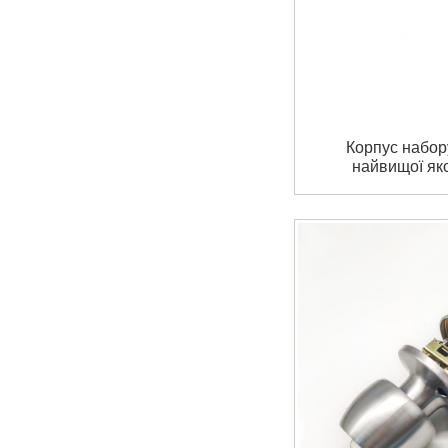
Корпус набору
найвищої яко
засувкою та 
замком із ци