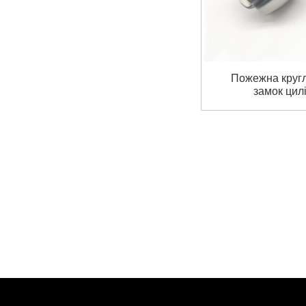
Пожежна кругл
замок цил
циліндрич
кульовий зам
ручк