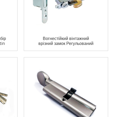
бір
Вогнестійкий вінтажний
tin
врізний замок Регульований
чок
пружинний гачок Корпус
врізного замка для сталевих
дверей