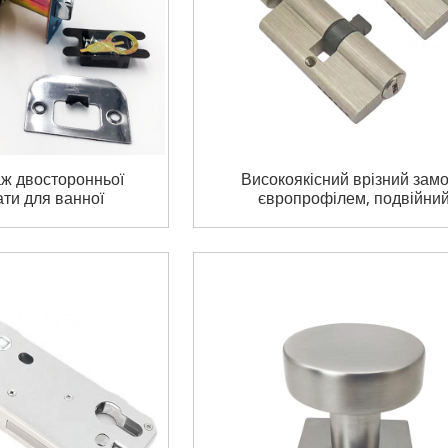
ж двосторонньої
Високоякісний врізний замо
ати для ванної
європрофілем, подвійни
індровий ключ
циліндровий латунний
к дверна ручка
сердечник, подвійний
ьовий дверний
відкритий циліндровий
амок
дверний замок