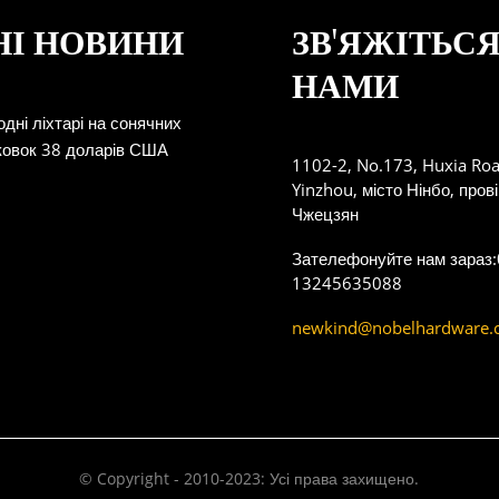
НІ НОВИНИ
ЗВ'ЯЖІТЬСЯ
НАМИ
одні ліхтарі на сонячних
аковок 38 доларів США
1102-2, No.173, Huxia Roa
Yinzhou, місто Нінбо, прові
Чжецзян
Зателефонуйте нам зараз:
13245635088
newkind@nobelhardware.
© Copyright - 2010-2023: Усі права захищено.