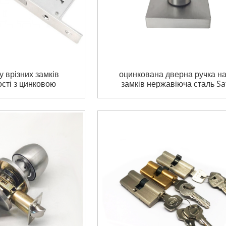
 врізних замків
оцинкована дверна ручка на
сті з цинковою
замків нержавіюча сталь Sa
врізним дверним
doorLock ручка дверних ру
нковими болтами
для міжкімнатних дверей