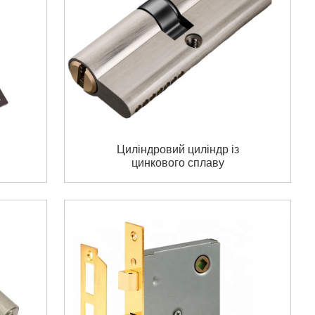
Циліндровий циліндр із
цинкового сплаву
й
європрофілю. Циліндровий
ний
замок із подвійними дверима.
я
Цільний латунний циліндр із
врізним замком.