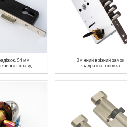
радіжок, 54 мм,
Змінний врізний замок
нкового сплаву,
квадратна головка
й сплав 720S
стандартний євро врізни
ка для дверей
замок корпус 3 важеля вріз
дверний замок корпус дл
розсувних дверей