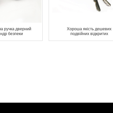
а ручка дверний
Хороша якість дешевих
індр безпеки
подвійних відкритих
ний дверний
дерев'яних дверей цилінд
ок циліндричні
замка та латунний дверни
и замка
циліндр замка