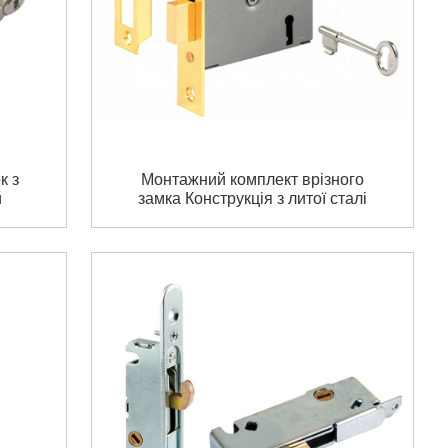
к з
Монтажний комплект врізного
й
замка Конструкція з литої сталі
Латунне покриття
Двосторонній засув Засув
врізний замок Засув