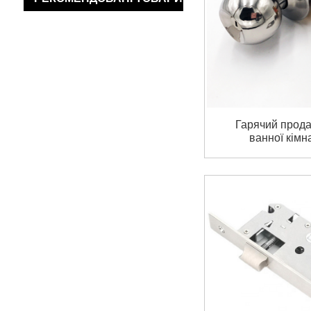
Гарячий прода
ванної кімн
кімнати цил
Вхідний замо
Круглий кул
з