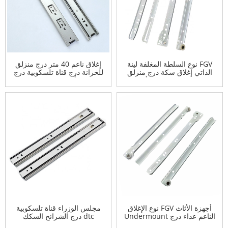
FGV نوع السلطة المغلفة لينة
إغلاق ناعم 40 متر درج منزلق
الذاتي إغلاق سكة درج منزلق
للخزانة درج قناة تلسكوبية درج
مع درج عجلة نايلون أبيض
منزلق أسفل خزانة محمل
منزلق
سفلي dtc درج منزلق سكة
حديدية
أجهزة الأثاث FGV نوع الإغلاق
مجلس الوزراء قناة تلسكوبية
الناعم عداء درج Undermount
dtc درج الشرائح السكك
انزلق بالضغط لفتح درج منزلق
الحديدية أسفل تحمل مجلس