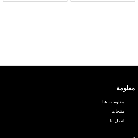
للسكك الحديدية
الوزراء لينة إغلاق السكك
الحديدية درج واجب ثقيل
معلومة
معلومات عنا
منتجات
اتصل بنا