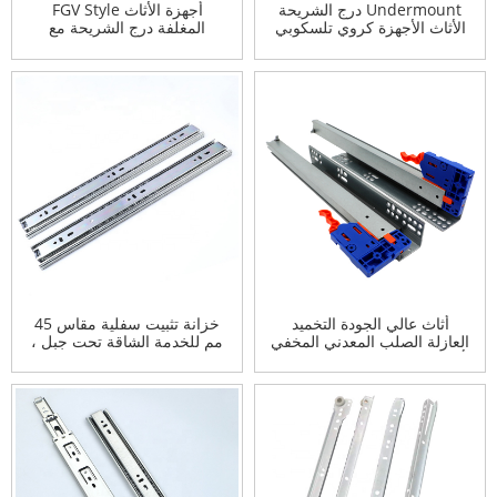
Undermount درج الشريحة
أجهزة الأثاث FGV Style
الأثاث الأجهزة كروي تلسكوبي
المغلفة درج الشريحة مع
تمديد قناة درج الشرائح
النايلون عجلة درج عداء
الشريحة السكك الحديدية
أثاث عالي الجودة التخميد
خزانة تثبيت سفلية مقاس 45
العازلة الصلب المعدني المخفي
مم للخدمة الشاقة تحت جبل ،
أسفل درج الشريحة لينة قريبة
ادفع لفتح درج خزانة محامل
التخميد السكك الحديدية
كروي ناعم الإغلاق