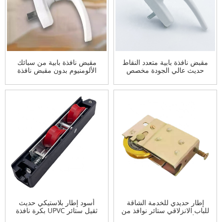
مقبض نافذة بابية متعدد النقاط
مقبض نافذة بابية من سبائك
حديث عالي الجودة مخصص
الألومنيوم بدون مقبض نافذة
مفتاح قفل من نقطتين مقبض
نافذة منزلق
إطار حديدي للخدمة الشاقة
أسود إطار بلاستيكي حديث
للباب الانزلاقي ستائر نوافذ من
ثقيل ستائر UPVC بكرة نافذة
الألومنيوم مطلية بالزنك
منزلقة مع عجلة نايلون