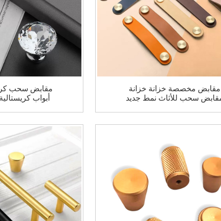
مقابض مخصصة خزانة خزانة
مقابض سحب كري
قابض سحب للأثاث نمط جديد
أبواب كريستالية 
مقبض جلدي بسيط
مقابض لدرج خ
كريستالية مقاب