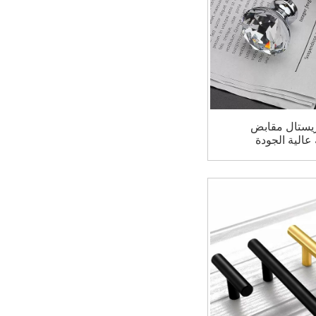
ستال مقابض
عالية الجودة
زانة ملابس
ض باب خزانة