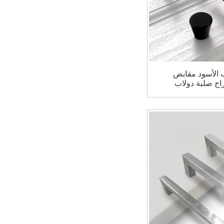
ب الأسود مقابض
راج صلبة دولاب
ي يسحب مقبض
ب أسود