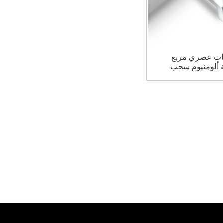
اث عصري مربع
ة ألومنيوم سحب
ة مربعة