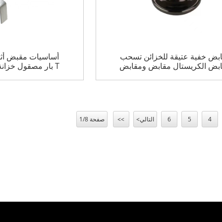
بض خفية عتيقة للخزائن تسحب
أساسيات مقبض أث
بض الكريستال مقابض ومقابض
T بار مصقول خزان
خزانة كريستال
مقبض خزان
4
5
6
التالي>
>>
صفحة 1/8