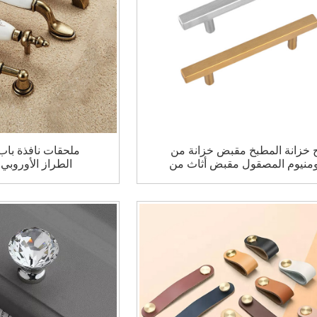
 خزانة المطبخ مقبض خزانة من
ملحقات نافذة با
لومنيوم المصقول مقبض أثاث من
الطراز الأوروبي
النيكل المصقول مقبض شريط T
مقابض ومقابض خ
مربع سحب