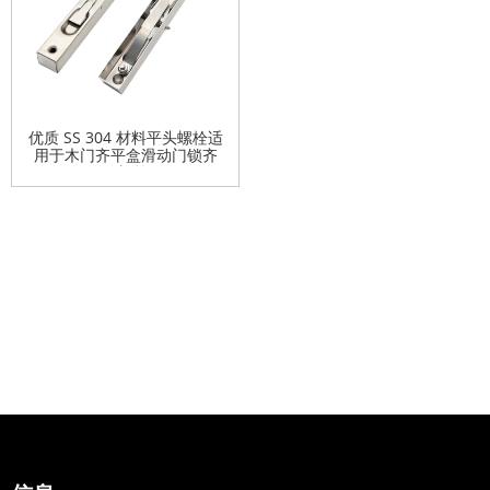
优质 SS 304 材料平头螺栓适
用于木门齐平盒滑动门锁齐
平螺栓