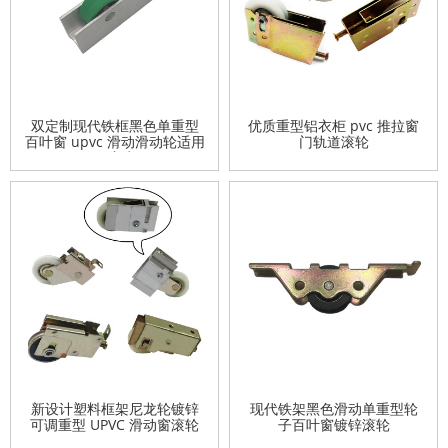
双定制现代铁框黑色单重型
优质重型铝衣柜 pvc 推拉窗
百叶窗 upvc 滑动滑动轮适用
门轨道滚轮
于窗户
新设计塑料框架尼龙轮镀锌
现代铁架黑色滑动单重型轮
可调重型 UPVC 滑动窗滚轮
子百叶窗镀锌滚轮