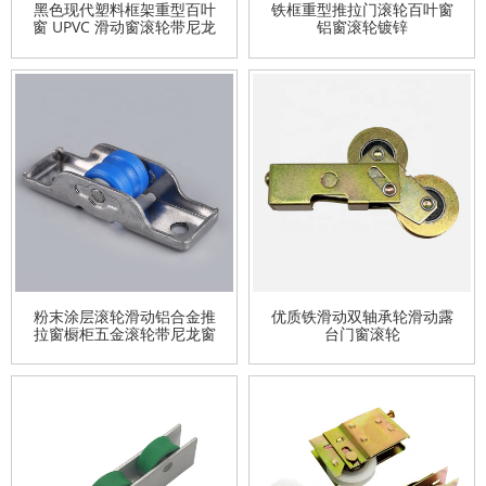
黑色现代塑料框架重型百叶
铁框重型推拉门滚轮百叶窗
窗 UPVC 滑动窗滚轮带尼龙
铝窗滚轮镀锌
轮
粉末涂层滚轮滑动铝合金推
优质铁滑动双轴承轮滑动露
拉窗橱柜五金滚轮带尼龙窗
台门窗滚轮
轮滚轮