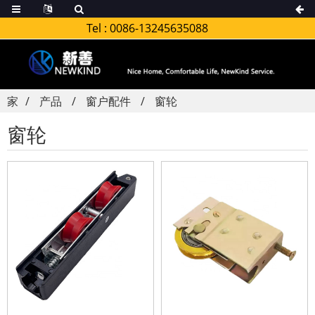
Tel :
0086-13245635088
家
产品
窗户配件
窗轮
窗轮