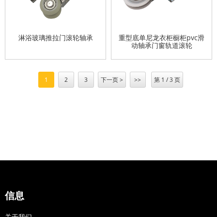
淋浴玻璃推拉门滚轮轴承
重型底单尼龙衣柜橱柜pvc滑
动轴承门窗轨道滚轮
1
2
3
下一页 >
>>
第 1 / 3 页
信息
关于我们