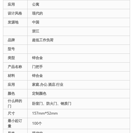
应用
公寓
设计风格
现代的
发源地
中国
浙江
品牌
超低工作负荷
型号
类型
锌合金
产品名称
门把手
材料
锌合金
应用
家庭.办公.酒店.行业
颜色
定制颜色
什么样的
卧室门、防火门、钢质门
门
尺寸
157mm*52mm
最小起订
100个
量