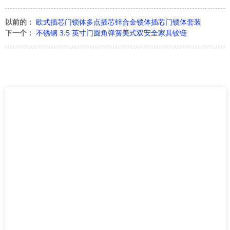
以前的：
欧式插芯门锁体多点插芯锌合金锁体插芯门锁体套装
下一个：
不锈钢 3.5 英寸门圆角弹簧美式双安全家具铰链