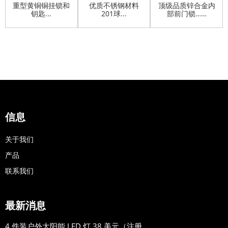
重型黄铜铜挂锁和
优质不锈钢材料
顶级品质锌合金内
钥匙...
201球...
部前门锁……
信息
关于我们
产品
联系我们
最新消息
4 件装户外太阳能 LED 灯 38 美元（注册....